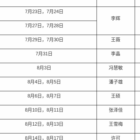
7
月
23
日，
7
月
24
日
李辉
7
月
27
日，
7
月
28
日
7
月
29
日，
7
月
30
日
王薇
7
月
31
日
李晶
8
月
3
日
冯慧敏
8
月
4
日，
8
月
5
日
潘子雄
8
月
6
日，
8
月
7
日
王硕
8
月
10
日，
8
月
11
日
张泽佳
8
月
12
日，
8
月
13
日
王雪梅
8
月
14
日，
8
月
17
日
许可