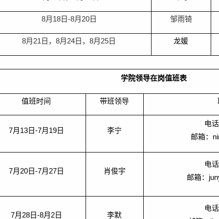
8
月
18
日
-8
月
20
日
邹雨锜
8
月
21
日，
8
月
24
日，
8
月
25
日
龙媛
学院领导在岗值班表
值班时间
带班领导
电
7
月
13
日
-7
月
19
日
李宁
邮箱：
n
电
7
月
20
日
-7
月
27
日
肖俊宇
邮箱：
ju
电
7
月
28
日
-8
月
2
日
李默