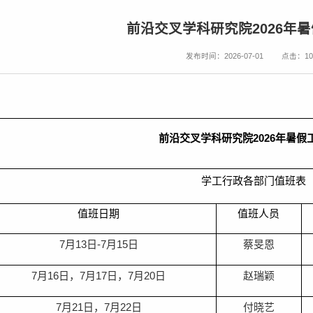
前沿交叉学科研究院2026年
发布时间：2026-07-01
点击：
10
前沿交叉学科研究院
2026
年暑假
学工行政各部门值班表
值班日期
值班人员
7
月
13
日
-7
月
15
日
蔡旻恩
7
月
16
日，
7
月
17
日，
7
月
20
日
赵瑞颖
7
月
21
日，
7
月
22
日
付晓艺