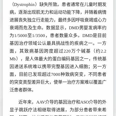
（Dystrophin）缺失所致。患者通常在儿童时期发
病，逐渐出现肌无力和运动功能下降，并随着病情
进展丧失独立行走能力，最终多因呼吸衰竭或心力
衰竭而危及生命。数据显示，DMD男婴发病率约
为1/5000至1/3500，患者数量众多。DMD是目前
基因治疗领域公认最具挑战性的疾病之一。一方
面，其致病基因跨度超过220万个碱基（约2.2
Mb），是人体最大的蛋白编码基因之一，传统基
因递送系统难以携带完整基因进入细胞；另一方
面，目前已发现超过7000种致病突变，不同患者
的突变类型差异巨大，使单一治疗方案难以覆盖广
泛患者群体。
近年来，AAV介导的基因治疗和ASO介导的外
显子跳跃疗法相继取得进展，为部分患者带来希