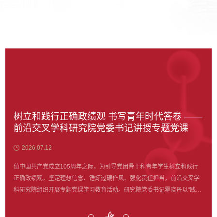
树立和践行正确政绩观 书写青年时代答卷 ——
开
前沿交叉学科研究院党委书记讲授专题党课
声
士
2026.07.12
2
末期，
值中国共产党成立105周年之际，为引导党团骨干和青年学生树立和践行
20
科大学
正确政绩观，坚定理想信念、锤炼过硬作风、强化责任担当，前沿交叉学
会，
叉研
科研究院组织开展专题党课学习教育活动。研究院党委书记霍晓丹以"践行
意见
究。
正确政绩观：从'知'到'行'的青年答卷"为题讲授专题党课，党委副书记魏
丹、
些不
姝、团委书记许可以及40余名学生参加课程学习。课程伊始，全体参会师
全党