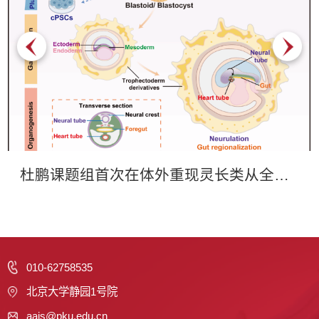
杜鹏课题组首次在体外重现灵长类从全能样状态至早期器官发生的发育过程
010-62758535
北京大学静园1号院
aais@pku.edu.cn