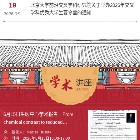
19
北京大学前沿交叉学科研究院关于举办2026年交叉
学科优秀大学生夏令营的通知
2026.05
6月15日生医中心学术报告：From
6月11日CLS学术报告：Modula
chemical contrast to reduced
IDP aggregation at the oligo
scattering: broadband lensless
relevant in neurodegenerati
报告人：Maciei Trusiak
报告人：Christian Griesinger
holography on a standard sensor for
mechanistic insights by N
时间：2026年6月15日16:00-17:00
时间：2026年6月11日13:00-1