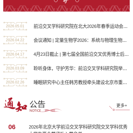
间会
生集体学习了全国党建工作座谈会精神，深入领会习近平党建思想，明确
育走
将其作为当前和今后一个时期的首要政治学习任务，...
面存
前沿交叉学科研究院在北大2026年春季运动会上勇创历史佳绩
2026.05.01
会议通知 | 定量生物学2026：系统与物理生物学（Quantitative Biology 2026：Systems and Physical Biology）
2026.04.22
4月23日截止 | 第七届全国前沿交叉优秀博士后论坛重磅来袭！
2026.04.17
聆听身体，守护芳华：前沿交叉学科研究院举办“女性课堂”第三期专题讲座
2026.03.09
睡眠研究中心主任韩芳教授牵头建设北京市重点实验室
2026.02.26
更多+
06
2026年北京大学前沿交叉学科研究院交叉学科优秀