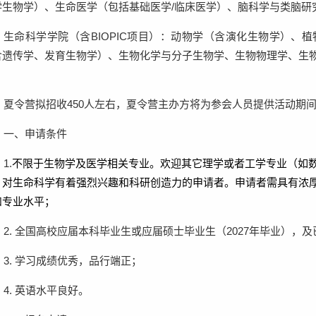
学生物学）、生命医学（包括基础医学
/
临床医学）、脑科学与类脑研
生命科学学院（含
BIOPIC
项目）：动物学（含演化生物学）、植
含遗传学、发育生物学）、生物化学与分子生物学、生物物理学、生
。
夏令营拟招收
450
人左右
，夏令营主办方将为参会人员提供活动期
一、申请条件
1.
不限于生物学及医学相关专业。欢迎其它理学或者工学专业（如
）对生命科学有着强烈兴趣和科研创造力的申请者。申请者需具有浓
和专业水平；
2.
全国高校应届本科毕业生或应届硕士毕业生（
2027
年毕业），及
3.
学习成绩优秀，品行端正；
4.
英语水平良好。