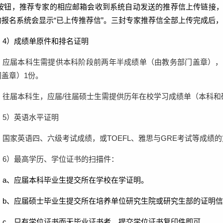
”按钮，推荐专家的相应邮箱会收到系统自动发送的推荐信上传链接
的报名系统会显示“已上传推荐信”。三封专家推荐信全部上传完成后，
4
）
成绩单原件和排名证明
应届本科生需提供本科阶段前两年半成绩单（由教务部门盖章），
门盖章）
1
份。
往届本科生，应届
/
往届硕士生需提供历年在校学习成绩单（本科和
5
）
英语水平证明
国家英语四、六级考试成绩，或
TOEFL
、雅思与
GRE
考试等成绩的
6
）
最高学历、学位证书的扫描件：
a
、应届本科毕业生提交所在学校在学证明。
b
、应届硕士毕业生提交所在培养单位研究生院或研究生部的证明信
c
、只有
学位证书而无毕业证书者，提交学位证书复印件即可。