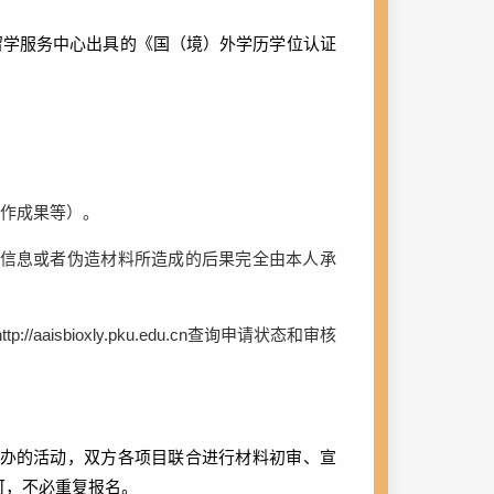
留学服务中心出具的
《国（境）外学历学位认证
作成果等）。
信息或者伪造材料所造成的后果完全由本人承
ttp://aaisbioxly.pku.edu.cn
查询申请状态和审核
办的活动，双方各项目联合进行材料初审、宣
可，不必重复报名。