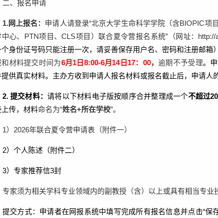
二、报名申请
1.
网上报名：
申请人请登录“北京大学生命科学学院（含
BIOPIC
项
学中心、
PTN
项目、
CLS
项目）联合夏令营报名系统”（网址：
http:/
一个身份证号码只能注册一次，请妥善保存用户名、密码和注册邮箱
报和材料提交时间为
6
月
1
日
8:00-
6
月
14
日
17
：
00
，
逾期不予受理
。申
并提供真实材料。主办方收到申请人报名材料或报名截止后，申请人
2
.
提交
材料：
请将以下材料电子版按顺序合并整理成一个
不超过
2
接上传，材料
命名为“
姓名
+
所在学校
”。
1
）
2026
年联合夏令营申请表（附件一）
2
）
个人陈述（附件二）
3
）
专家推荐信
3
封
专家须为相关学科专业领域内的副教授（含）以上或具有相当专业
提交方式：申请者在网报系统中填写完成所有报名信息并点击“保存