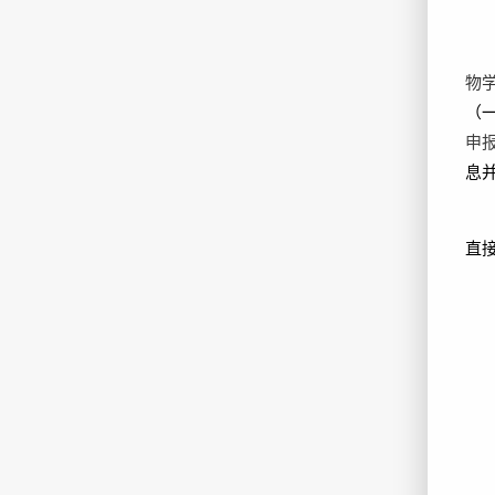
物
（
申
息
直