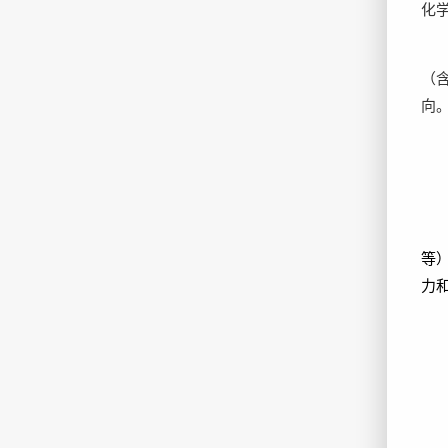
化
（
向
等
力