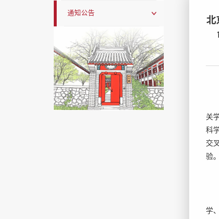
通知公告
北
关
科
交
验
学