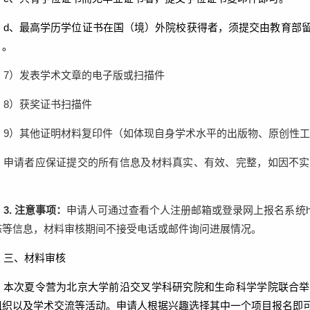
d
、
最高学历学位证书在国（境）外院校获得者，须提交由教育部
》。
7
）
发表学术文章的电子版或扫描件
8
）
获奖证书扫描件
9
）
其他证明材料复印件（如体现自身学术水平的出版物、原创性工
申请者应保证提交的所有信息及材料真实、有效、完整，如因不实
。
3.
注意事项：
申请人可通过查看个人注册邮箱或登录网上报名系统
h
态等信息，材料审核期间不接受电话或邮件询问进展情况。
三、材料审核
本次夏令营为北京大学
前沿交叉学科研究院
和
生命科学学院
联合举
组织以及学术交流等活动。申请人根据兴趣选择其中一个项目报名即