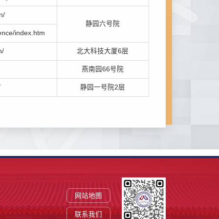
n/
静园六号院
rence/index.htm
n/
北大科技大厦6层
燕南园66号院
/
静园一号院2层
网站地图
联系我们