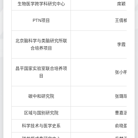
生物医学跨学科研究中心
席颖
PTN项目
王倩楠
北京脑科学与类脑研究所联
李霞
合培养项目
昌平国家实验室联合培养项
张小明
目
碳中和研究院
张璐瑶
区域与国别研究院
曹嘉洇
科学技术与医学史系
俞晓盈