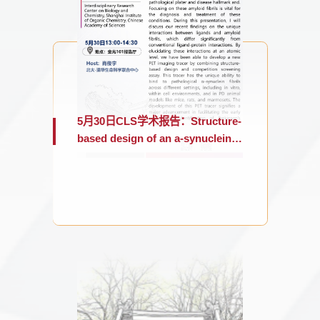
5月30日CLS学术报告：Structure-
based design of an a-synuclein
PET tracer for diagnosis of
Parkinson's disease