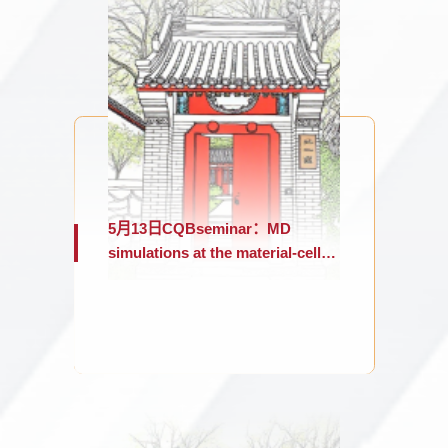
5月13日CQBseminar：MD
simulations at the material-cell
interface: from endosomal
escape of nanoparticles to 3D
cell spreading in dynamic
hydrogels